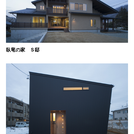
臥竜の家 Ｓ邸