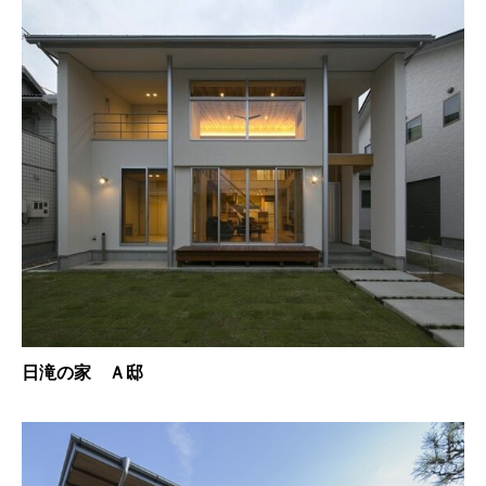
日滝の家 Ａ邸