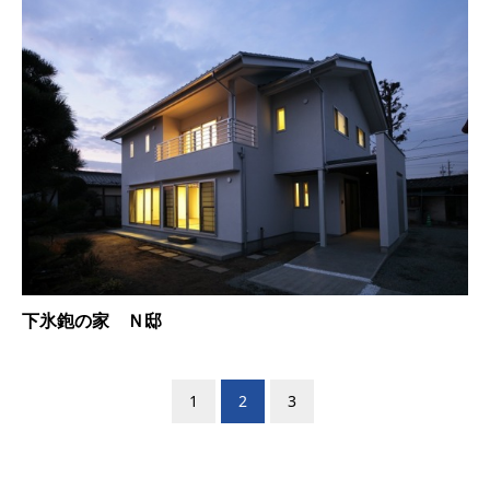
下氷鉋の家 Ｎ邸
1
2
3